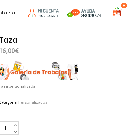
0
ntacto
Taza
16,00
€
Taza personalizada
Categoría:
Personalizados