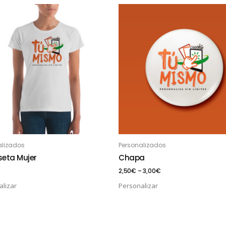
alizados
Personalizados
ADIR AL CARRITO
OPCIONES
eta Mujer
Chapa
2,50
€
–
3,00
€
lizar
Personalizar